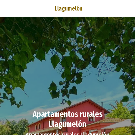
Llagumelón
Apartamentos rurales
Llagumelón
Apartamentos rurales Llagumelón